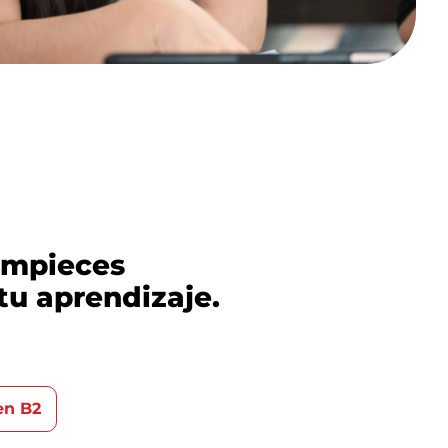
empieces
tu aprendizaje.
n B2