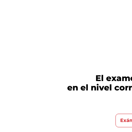
El exam
en el nivel co
Exám