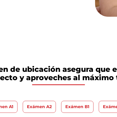
en de ubicación asegura que 
rrecto y aproveches al máximo 
en A1
Exámen A2
Exámen B1
Exáme