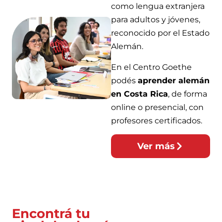
como lengua extranjera
para adultos y jóvenes,
reconocido por el Estado
Alemán.
En el Centro Goethe
podés
aprender alemán
en Costa Rica
, de forma
online o presencial, con
profesores certificados.
Ver más
Encontrá tu