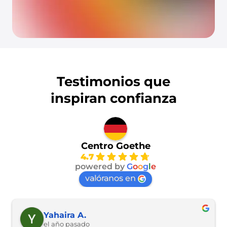
Testimonios que
inspiran confianza
Centro Goethe
4.7
powered by
G
o
o
g
l
e
valóranos en
Yahaira A.
el año pasado