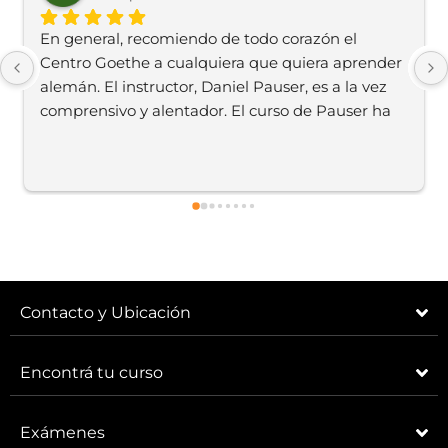
En general, recomiendo de todo corazón el 
Centro Goethe a cualquiera que quiera aprender 
alemán. El instructor, Daniel Pauser, es a la vez 
comprensivo y alentador. El curso de Pauser ha 
aumentado enormemente mi confianza en el 
uso del idioma alemán, ya que me siento 
cómodo haciendo preguntas y expresándome 
durante sus lecciones. ¡Gracias a todos, 
instructores de Goethe, por su dedicación y arduo 
trabajo!
Contacto y Ubicación
Encontrá tu curso
Exámenes