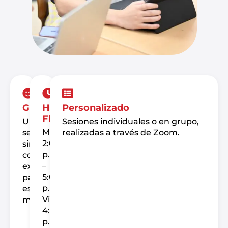
Gratis
Horarios
Personalizado
Flexibles
Un
Sesiones individuales o en grupo,
Miércoles:
servicio
realizadas a través de Zoom.
2:00
sin
p.m.
costo
–
exclusivo
5:00
para
p.m.
estudiantes
Viernes:
matriculados.
4:00
p.m.