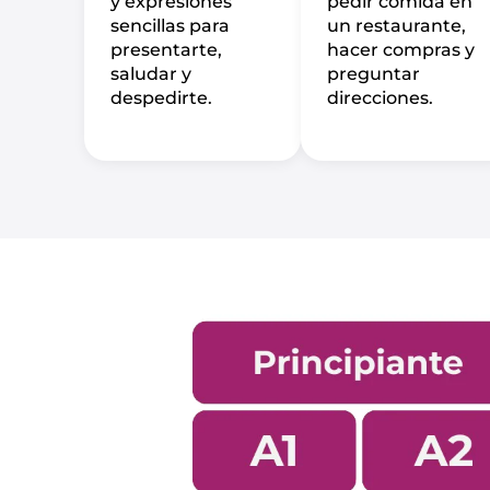
y expresiones
pedir comida en
sencillas para
un restaurante,
presentarte,
hacer compras y
saludar y
preguntar
despedirte.
direcciones.