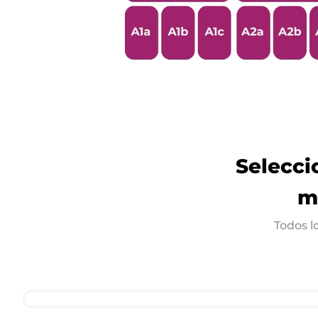
Selecci
m
Todos l